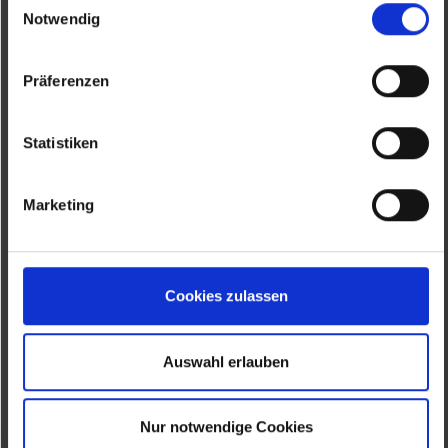
Notwendig
Präferenzen
Statistiken
Neues aus der FAIRtigung Holz
Handwerk trifft Nachhaltigkeit: Unsere
Marketing
neuesten Holzprojekte.
Weiterlesen …
Cookies zulassen
Auswahl erlauben
Nur notwendige Cookies