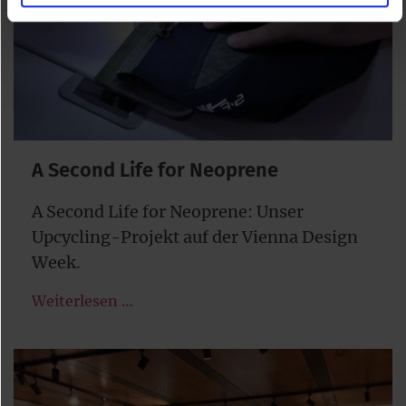
A Second Life for Neoprene
A Second Life for Neoprene: Unser
Upcycling-Projekt auf der Vienna Design
Week.
Weiterlesen …