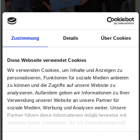
Zustimmung
Details
Über Cookies
Fußballkunst mit sozialem Mehrwert
tschutti heftli 2025 - Unsere Spende an
Diese Webseite verwendet Cookies
„Hunger auf Kunst und Kultur“
Wir verwenden Cookies, um Inhalte und Anzeigen zu
Weiterlesen …
personalisieren, Funktionen für soziale Medien anbieten
zu können und die Zugriffe auf unsere Website zu
analysieren. Außerdem geben wir Informationen zu Ihrer
Verwendung unserer Website an unsere Partner für
soziale Medien, Werbung und Analysen weiter. Unsere
Partner führen diese Informationen möglicherweise mit
weiteren Daten zusammen, die Sie ihnen bereitgestellt
haben oder die sie im Rahmen Ihrer Nutzung der Dienste
gesammelt haben.
Einwilligungsauswahl