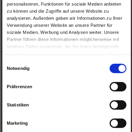
personalisieren, Funktionen für soziale Medien anbieten
in der
Datenschutzerklärung
.
zu können und die Zugriffe auf unsere Website zu
analysieren. Außerdem geben wir Informationen zu Ihrer
Verwendung unserer Website an unsere Partner für
soziale Medien, Werbung und Analysen weiter. Unsere
Partner führen diese Informationen möglicherweise mit
weiteren Daten zusammen, die Sie ihnen bereitgestellt
haben oder die sie im Rahmen Ihrer Nutzung der Dienste
gesammelt haben.
Einwilligungsauswahl
SCHÖN&GUT
Notwendig
Der Social-Concept-Store von Job-TransFair
Preßgasse 28
Präferenzen
1040 Wien / Österreich
+43 1 8904989
Statistiken
office@fairkauf.at
www.fairkauf.at
Marketing