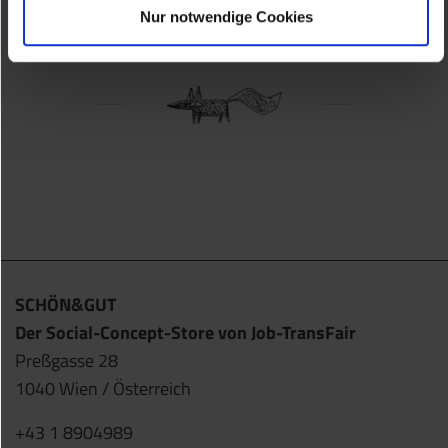
Nur notwendige Cookies
SCHÖN&GUT
Der Social-Concept-Store von Job-TransFair
Preßgasse 28
1040 Wien / Österreich
+43 1 8904989