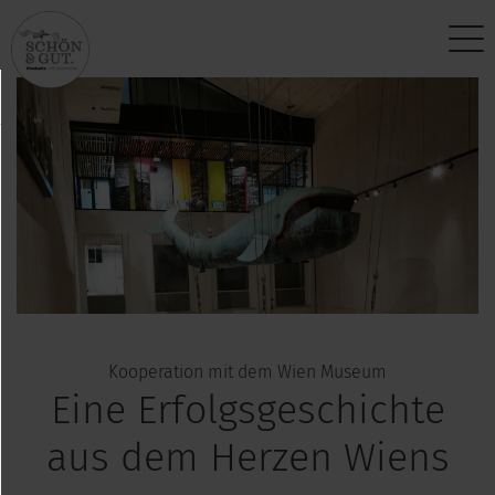
Über uns
Kontakt
Vision
Anfragen
Produktphilosophie
Partner werden
Standort
Newsletter
Kooperation mit dem Wien Museum
Eine Erfolgsgeschichte
aus dem Herzen Wiens