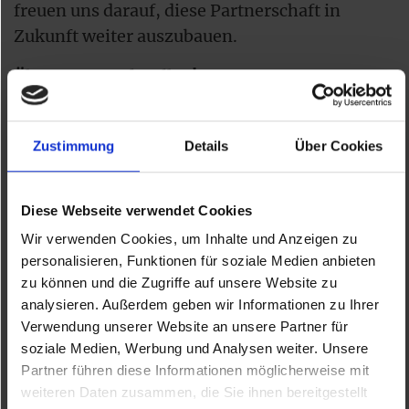
freuen uns darauf, diese Partnerschaft in
Zukunft weiter auszubauen.
Überzeugt euch selbst!
Die Stofftiere und viele weitere Schätze gibt es
im Shop des Wien Museums zu entdecken. Wir
Zustimmung
Details
Über Cookies
laden euch ein, vorbeizukommen und die
Magie dieser Kooperation selbst zu erleben.
Diese Webseite verwendet Cookies
Wir verwenden Cookies, um Inhalte und Anzeigen zu
(Fotos – Poldi, Wienmuseum Walfisch, Ansicht
personalisieren, Funktionen für soziale Medien anbieten
Wien Museum)
zu können und die Zugriffe auf unsere Website zu
analysieren. Außerdem geben wir Informationen zu Ihrer
Verwendung unserer Website an unsere Partner für
soziale Medien, Werbung und Analysen weiter. Unsere
Partner führen diese Informationen möglicherweise mit
weiteren Daten zusammen, die Sie ihnen bereitgestellt