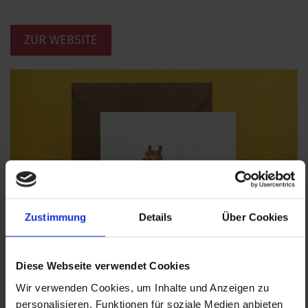
ZUR WEBSITE
Zustimmung
Details
Über Cookies
Diese Webseite verwendet Cookies
Wir verwenden Cookies, um Inhalte und Anzeigen zu
Quelle (Text und Fotos): https://www.goina.at
personalisieren, Funktionen für soziale Medien anbieten