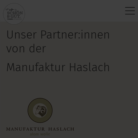
Über uns
Kontakt
Unser Partner:innen
Vision
Anfragen
von der
Produktphilosophie
Partner werden
Manufaktur Haslach
Standort
Newsletter