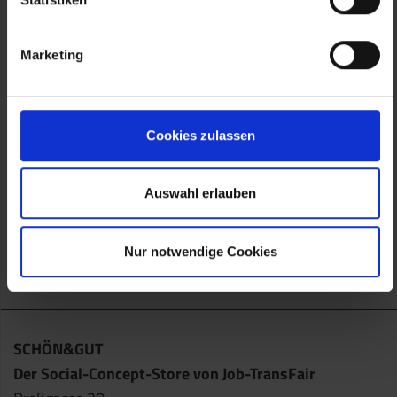
Previous
Nex
Marketing
Filzpantoffel HASLACH (grau)
Cookies zulassen
32.90 €
Auswahl erlauben
ZUM SHOP
Nur notwendige Cookies
SCHÖN&GUT
Der Social-Concept-Store von Job-TransFair