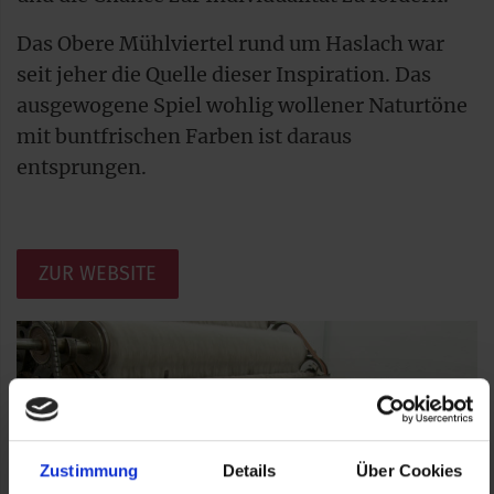
Das Obere Mühlviertel rund um Haslach war
seit jeher die Quelle dieser Inspiration. Das
ausgewogene Spiel wohlig wollener Naturtöne
mit buntfrischen Farben ist daraus
entsprungen.
ZUR WEBSITE
Zustimmung
Details
Über Cookies