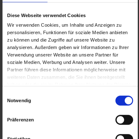
Diese Webseite verwendet Cookies
Wir verwenden Cookies, um Inhalte und Anzeigen zu
personalisieren, Funktionen für soziale Medien anbieten
zu können und die Zugriffe auf unsere Website zu
analysieren. Außerdem geben wir Informationen zu Ihrer
Quelle (Text und Fotos): https://manufaktur-
Verwendung unserer Website an unsere Partner für
haslach.at
soziale Medien, Werbung und Analysen weiter. Unsere
Partner führen diese Informationen möglicherweise mit
weiteren Daten zusammen, die Sie ihnen bereitgestellt
haben oder die sie im Rahmen Ihrer Nutzung der Dienste
gesammelt haben.
Einwilligungsauswahl
Notwendig
Präferenzen
Statistiken