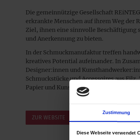
Die gemeinnützige Gesellschaft REiNTEG
erkrankte Menschen auf ihrem Weg der R
Ziel, ihnen eine sinnvolle Beschäftigung
und Anerkennung zu bieten.
In der Schmuckmanufaktur treffen handw
kreatives Potential aufeinander. In Zus
Designer:innen und Kunsthandwerker:in
Schmuckstücke und Accessoires aus Filz, T
Papier und Kunststoff hergestellt.
Zustimmung
ZUR WEBSITE
Diese Webseite verwendet 