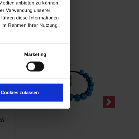
 Medien anbieten zu können
hrer Verwendung unserer
 führen diese Informationen
ie im Rahmen Ihrer Nutzung
Marketing
Cookies zulassen
Next
RA
Behang STOF
4.30 €