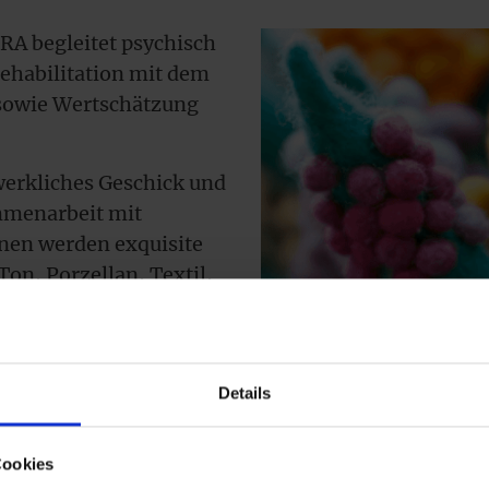
RA begleitet psychisch
ehabilitation mit dem
 sowie Wertschätzung
erkliches Geschick und
ammenarbeit mit
nen werden exquisite
on, Porzellan, Textil,
Details
Cookies