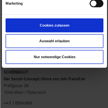
Marketing
Bio Marmelade
MARILLE 125ml
5.90 €
Cookies zulassen
ZUM SHOP
Auswahl erlauben
Nur notwendige Cookies
SCHÖN&GUT
Der Social-Concept-Store von Job-TransFair
Preßgasse 28
1040 Wien / Österreich
+43 1 8904989