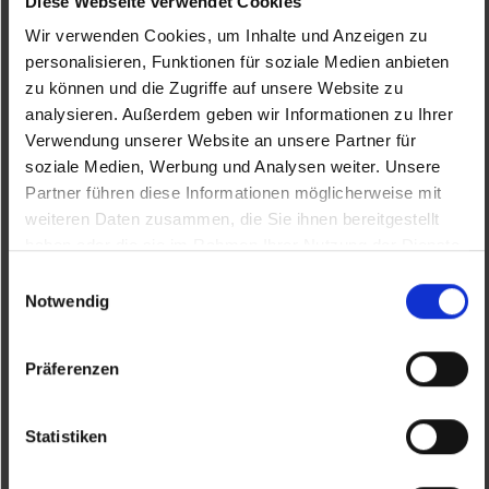
Quelle (Text und Fotos): Job-TransFair
Diese Webseite verwendet Cookies
gemeinnützige GmbH
Wir verwenden Cookies, um Inhalte und Anzeigen zu
personalisieren, Funktionen für soziale Medien anbieten
zu können und die Zugriffe auf unsere Website zu
analysieren. Außerdem geben wir Informationen zu Ihrer
Bio Pesto
BASILIKUM 125ml
Verwendung unserer Website an unsere Partner für
soziale Medien, Werbung und Analysen weiter. Unsere
5.90 €
Partner führen diese Informationen möglicherweise mit
weiteren Daten zusammen, die Sie ihnen bereitgestellt
haben oder die sie im Rahmen Ihrer Nutzung der Dienste
KNÄCKEBROT 50g
gesammelt haben.
Einwilligungsauswahl
1.90 €
Notwendig
Bio
Präferenzen
Marmelade
ERDBEERE
125ml
Statistiken
5.90 €