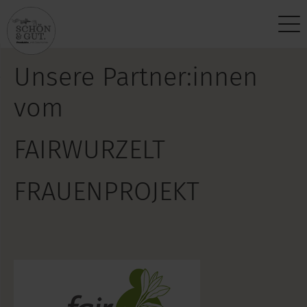
Über uns
Kontakt
Unsere Partner:innen
Vision
Anfragen
vom
Produktphilosophie
Partner werden
FAIRWURZELT
Standort
Newsletter
FRAUENPROJEKT