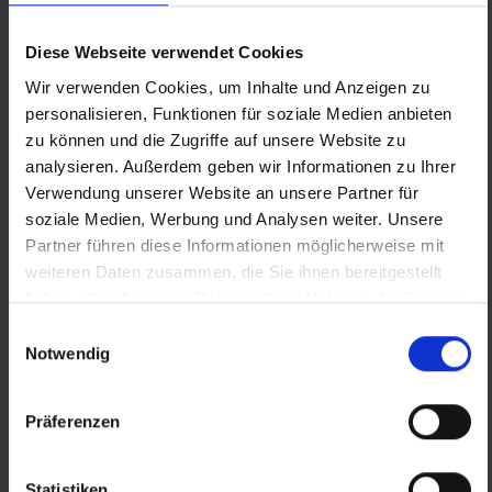
Einkaufen mit gutem Gewissen: Durch den
Kauf der Produkte kann man nicht nur sich
Diese Webseite verwendet Cookies
selbst etwas Gutes tun, sondern auch den
Wir verwenden Cookies, um Inhalte und Anzeigen zu
Wiedereinstieg benachteiligter Frauen ins
personalisieren, Funktionen für soziale Medien anbieten
zu können und die Zugriffe auf unsere Website zu
Berufsleben unterstützen.
analysieren. Außerdem geben wir Informationen zu Ihrer
Verwendung unserer Website an unsere Partner für
soziale Medien, Werbung und Analysen weiter. Unsere
Partner führen diese Informationen möglicherweise mit
ZUR WEBSITE
weiteren Daten zusammen, die Sie ihnen bereitgestellt
haben oder die sie im Rahmen Ihrer Nutzung der Dienste
gesammelt haben.
Einwilligungsauswahl
Notwendig
Präferenzen
Statistiken