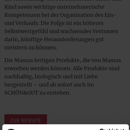
Kind sowie wichtige unternehmerische
Kompetenzen bei der Organisation des Ein-
und Verkaufs. Die Folge ist ein höheres
Selbstwertgefühl und wachsendes Vertrauen
darin, künftige Herausforderungen gut
meistern zu können.
Die Mamas fertigen Produkte, die von Mamas
erworben werden können. Alle Produkte sind
nachhaltig, biologisch und mit Liebe
hergestellt – und ab sofort auch im
SCHÖN&GUT zu erstehen.
ZUR WEBSITE