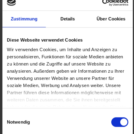
Zustimmung
Details
Über Cookies
Diese Webseite verwendet Cookies
Wir verwenden Cookies, um Inhalte und Anzeigen zu
personalisieren, Funktionen für soziale Medien anbieten
zu können und die Zugriffe auf unsere Website zu
analysieren. Außerdem geben wir Informationen zu Ihrer
Verwendung unserer Website an unsere Partner für
soziale Medien, Werbung und Analysen weiter. Unsere
Partner führen diese Informationen möglicherweise mit
weiteren Daten zusammen, die Sie ihnen bereitgestellt
Quelle (Text und Fotos): Mamas Werkstatt/St.
haben oder die sie im Rahmen Ihrer Nutzung der Dienste
Elisabeth-Stiftung
gesammelt haben.
Einwilligungsauswahl
Notwendig