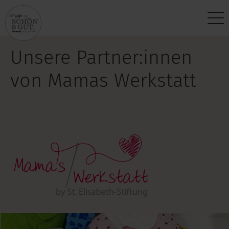
Über uns
Kontakt
Unsere Partner:innen
Vision
Anfragen
von Mamas Werkstatt
Produktphilosophie
Partner werden
Standort
Newsletter