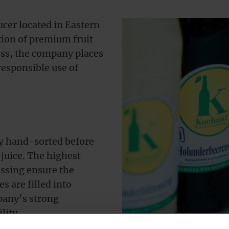
cer located in Eastern
ction of premium fruit
ess, the company places
responsible use of
lly hand-sorted before
juice. The highest
essing ensure the
s are filled into
mpany’s strong
lity.