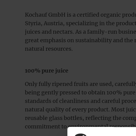
Kochauf GmbH is a certified organic produ
Styria, Austria, specializing in the produ
juices and nectars. As a family-run busin
great emphasis on sustainability and the 
natural resources.
100% pure juice
Only fully ripened fruits are used, carefu
being gently pressed to obtain 100% pure 
standards of cleanliness and careful proc
natural quality of every product. Most juice
reusable glass bottles, reflecting the co
commitment to environmental responsibi