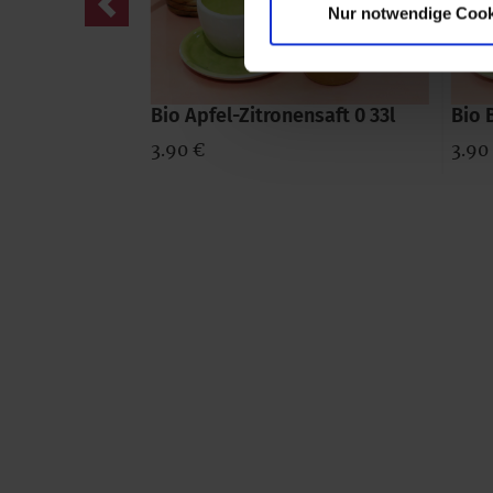
Nur notwendige Cook
Bio Apfel-Zitronensaft 0 33l
Bio 
3.90 €
3.90