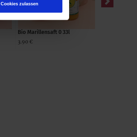
Cookies zulassen
Bio Marillensaft 0 33l
3.90 €