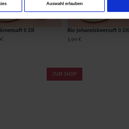
ies
Auswahl erlauben
Birnensaft 0 33l
Bio Johannisbeersaft 0 33l
 €
3.90 €
ZUM SHOP